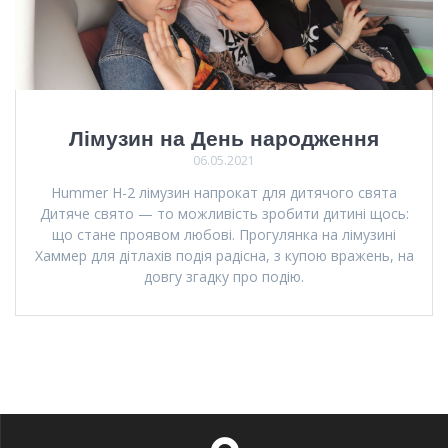
Лімузин на День народження
06.05.2021
Hummer H-2 лімузин напрокат для дитячого свята
Дитяче свято — то можливість зробити дитині щось:
що стане проявом любові. Прогулянка на лімузині
Хаммер для дітлахів подія радісна, з купою вражень, на
довгу згадку про подію.